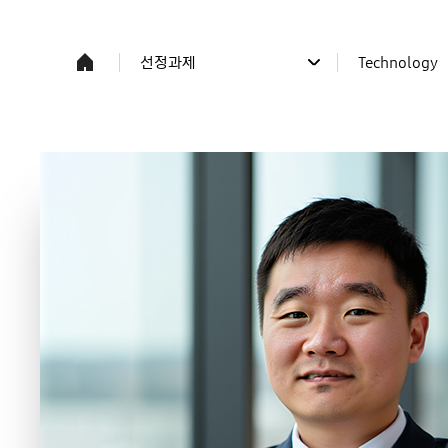
선정과제
Technology
사업소개
전체
프로그램/과제응모
Science
선정과제
Technology
주요일정/공지
연구자 소식