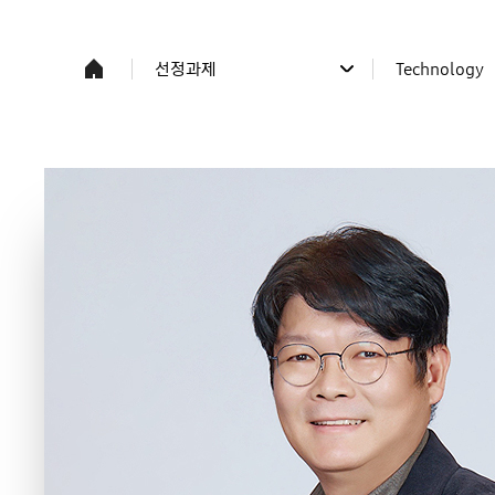
선정과제
Technology
사업소개
전체
프로그램/과제응모
Science
선정과제
Technology
주요일정/공지
연구자 소식