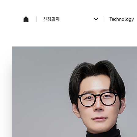
선정과제
Technology
사업소개
전체
프로그램/과제응모
Science
선정과제
Technology
주요일정/공지
연구자 소식