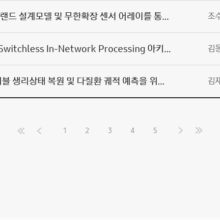
헤밀토니언 인공분자인식 그랜드 설계모델 및 무한확장 센서 어레이를 통한 초고해상도 온라인 바이오공정 분석기술 개발
조
차세대 분산 AI 추론을 위한 Switchless In-Network Processing 아키텍처 연구
김
수리모델 기반 종단형 웨어러블 생리상태 복원 및 다질환 궤적 예측을 위한 디지털 헬스 파운데이션 기술 개발
김
1
2
3
4
5