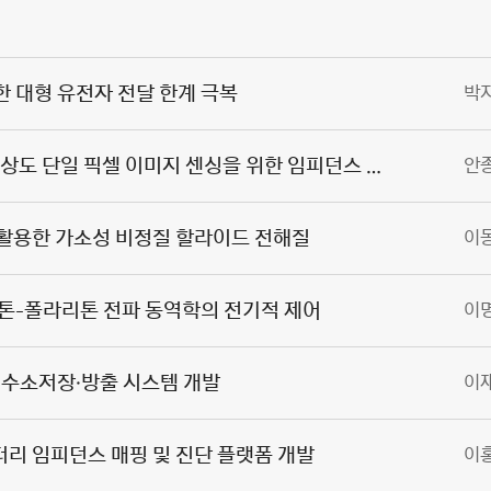
한 대형 유전자 전달 한계 극복
박
웨어러블 시스템에서의 고해상도 단일 픽셀 이미지 센싱을 위한 임피던스 기반 아키텍처
안
 활용한 가소성 비정질 할라이드 전해질
이
시톤-폴라리톤 전파 동역학의 전기적 제어
이
촉매 수소저장·방출 시스템 개발
이
터리 임피던스 매핑 및 진단 플랫폼 개발
이