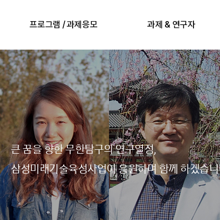
프로그램 / 과제응모
과제 & 연구자
큰 꿈을 향한 무한탐구의 연구열정,
삼성미래기술육성사업이 응원하며 함께 하겠습니
찾아오시는 길
사회공헌사업