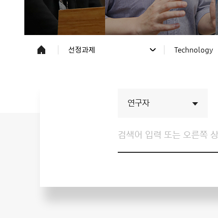
선정과제
Technology
사업소개
전체
프로그램/과제응모
Science
선정과제
Technology
주요일정/공지
연구자 소식
소속기관