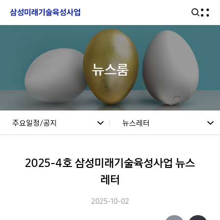
뉴스룸
링크 바로가기
주요일정/공지
뉴스레터
자주묻는 질문
찾아오시는 길
사업소개
공지 & 뉴스
사회공헌사업
프로그램/과제응모
2025-4호 삼성미래기술육성사업 뉴스
뉴스레터
레터
선정과제
라이브러리
주요일정/공지
2025-10-02