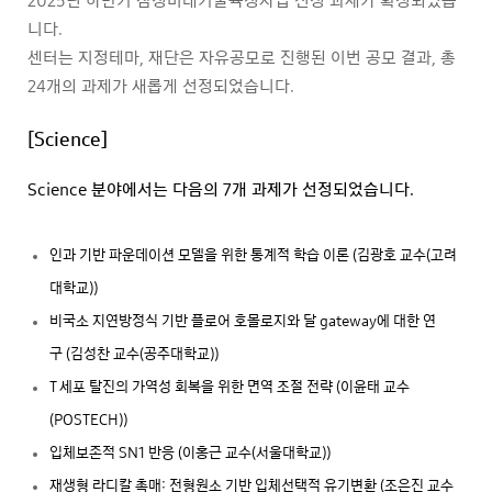
2025년 하반기 삼성미래기술육성사업 선정 과제가 확정되었습
니다.
센터는 지정테마, 재단은 자유공모로 진행된 이번 공모 결과, 총
24개의 과제가 새롭게 선정되었습니다.
[Science]
Science 분야에서는 다음의 7개 과제가 선정되었습니다.
인과 기반 파운데이션 모델을 위한 통계적 학습 이론 (김광호 교수(고려
대학교))
비국소 지연방정식 기반 플로어 호몰로지와 달 gateway에 대한 연
구 (김성찬 교수(공주대학교))
T 세포 탈진의 가역성 회복을 위한 면역 조절 전략 (이윤태 교수
(POSTECH))
입체보존적 SN1 반응 (이홍근 교수(서울대학교))
재생형 라디칼 촉매: 전형원소 기반 입체선택적 유기변환 (조은진 교수