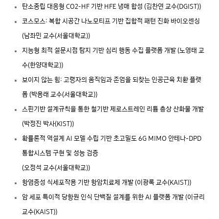
탄소중립 대응형 CO2-HF 기반 HFE 냉매 합성 (김찬연 교수(DGIST))
코스모스: 복합 시공간 나노모티프 기반 집합적 패턴 진화 바이오센싱
(남좌민 교수(서울대학교))
지능형 최적 설문시점 탐지 기반 심리 행동 수집 플랫폼 개발 (노영태 교
수(한양대학교))
보이지 않는 힘: 고령자의 움직임과 존엄을 되찾는 인공근육 치환 플랫
폼 (박용래 교수(서울대학교))
스핀기반 설계규칙을 통한 철기반 제로스트레인 리튬 층상 산화물 개발
(박정진 박사(KIST))
확률론적 역설계 AI 모델 수립 기반 초고밀도 6G MIMO 안테나-DPD
통합시스템 구현 및 성능 검증
(오정석 교수(서울대학교))
항염증성 식세포작용 기반 항암치료제 개발 (이광록 교수(KAIST))
암 세포 특이적 당항원 인식 단백질 설계를 위한 AI 플랫폼 개발 (이규리
교수(KAIST))