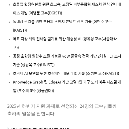
초몰입 확장현실을 위한 초고속, 고정밀 피부통합형 제스처 인식 인터페
이스 개발 (이병문 교수(DGIST))
녹내장 관리를 위한 초음파 스펀지 콘택트 렌즈 기술 (이현주 교수
(KAIST))
목표 지향 최적 전해질 설계를 위한 계층형 AI (정유성 교수(서울대학
교))
공정 호환형 일함수 조절 가능한 vdW 준금속 전극 기반 2차원 FET 소자
기술 (정창욱 교수(UNIST))
초거대 AI 모델을 위한 초광대역 메모리 IC 기술 (조성환 교수(KAIST))
Knowedge Graph 및 EdgeAI 기반 고령 1인 가구 노쇠 예측 시스템 개
발 (조주희 교수(성균관대))
2025년 하반기 지원 과제로 선정되신 24명의 교수님들께
축하의 말씀을 전합니다.