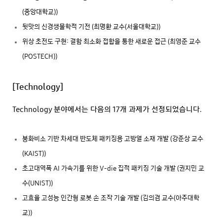
(중앙대학교))
뒷맛의 신경생물학적 기전 (최명환 교수(서울대학교))
위상 초전도 구현: 결함 최소화 접합을 통한 새로운 접근 (최영준 교수
(POSTECH))
[Technology]
Technology 분야에서는 다음의 17개 과제가 선정되었습니다.
붕화비소 기반 차세대 반도체 패키징용 고방열 소재 개발 (강준상 교수
(KAIST))
초고대역폭 AI 가속기를 위한 V-die 집적 패키징 기술 개발 (권지민 교
수(UNIST))
고효율 고성능 인간형 로봇 손 조작 기술 개발 (김의겸 교수(아주대학
교))