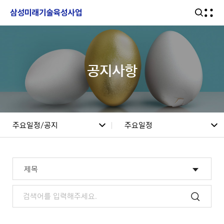
공지사항
링크 바로가기
주요일정/공지
주요일정
자주묻는 질문
찾아오시는 길
사업소개
주요일정
사회공헌사업
프로그램/과제응모
공지사항
선정과제
선정결과
주요일정/공지
경영공시